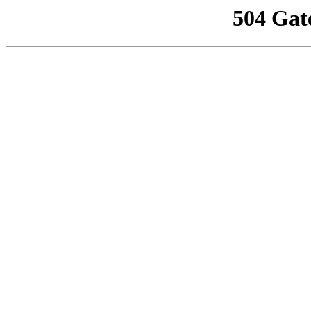
504 Gat