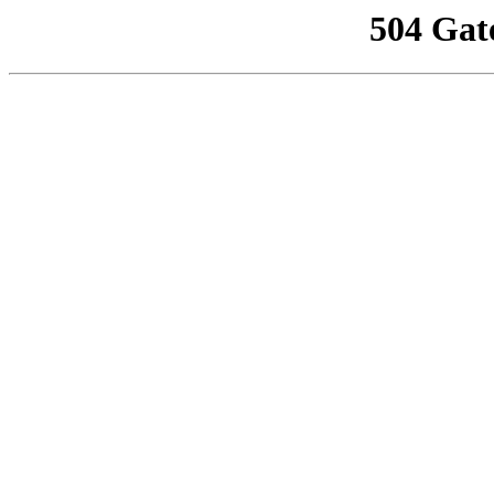
504 Gat