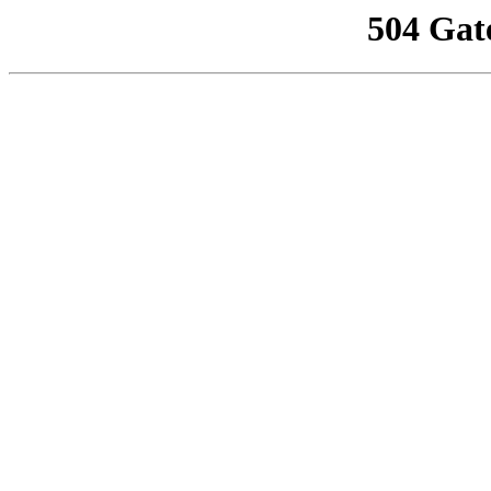
504 Gat