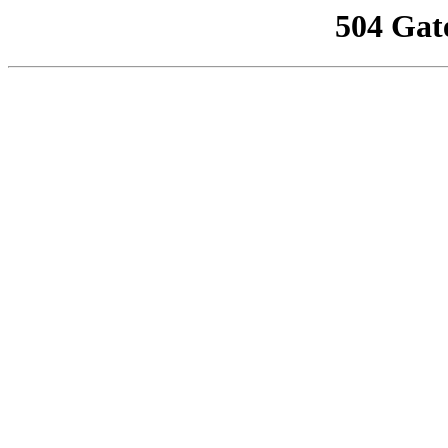
504 Gat