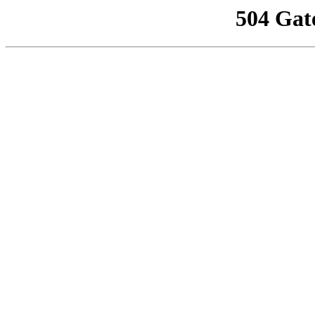
504 Gat