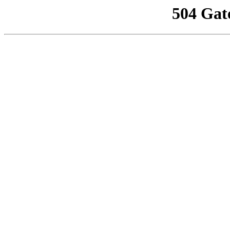
504 Gat