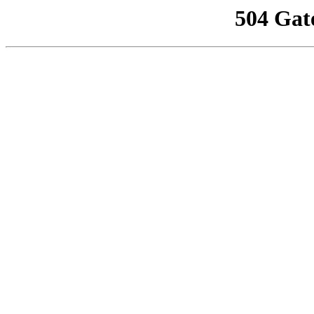
504 Gat