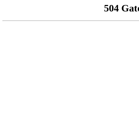
504 Gat